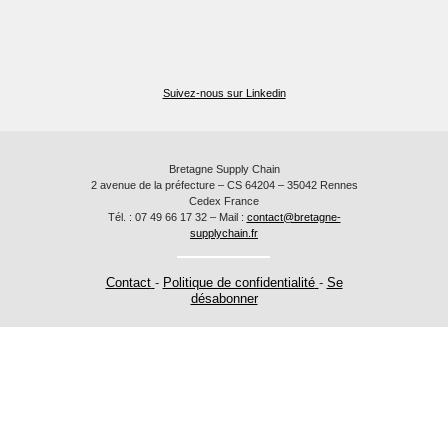
Suivez-nous sur Linkedin
Bretagne Supply Chain
2 avenue de la préfecture – CS 64204 – 35042 Rennes
Cedex France
Tél. : 07 49 66 17 32 – Mail :
contact@bretagne-
supplychain.fr
Contact
-
Politique de confidentialité
-
Se
désabonner