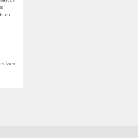
ts
nts du
t
ers Iwen