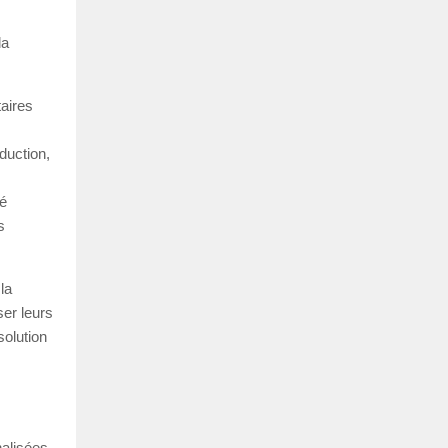
la
taires
duction,
té
s
la
ser leurs
solution
nalisées