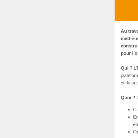
Au trav
mettre 
construi
pour l’o
Qui ?
L’
plateform
de la su
Quoi ?
C
Co
En
en
Op