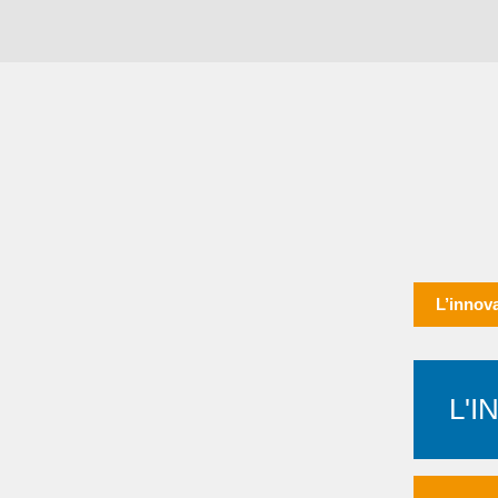
L’innov
L'I