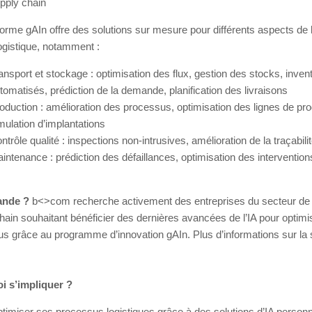
pply chain
forme gAIn offre des solutions sur mesure pour différents aspects de 
ogistique, notamment :
ansport et stockage : optimisation des flux, gestion des stocks, inven
tomatisés, prédiction de la demande, planification des livraisons
oduction : amélioration des processus, optimisation des lignes de pro
mulation d’implantations
ntrôle qualité : inspections non-intrusives, amélioration de la traçabili
intenance : prédiction des défaillances, optimisation des intervention
ande ?
b<>com recherche activement des entreprises du secteur de 
hain souhaitant bénéficier des dernières avancées de l’IA pour optimi
s grâce au programme d’innovation gAIn. Plus d’informations sur la 
i s’impliquer ?
timiser ses processus logistiques grâce à des solutions d’IA person