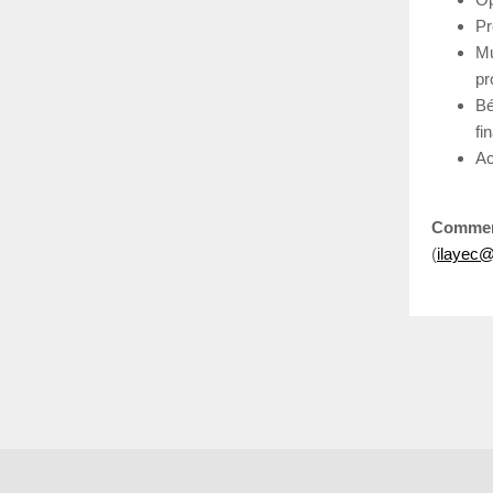
Pr
Mu
pr
Bé
fi
Ac
Comment
(
ilayec@