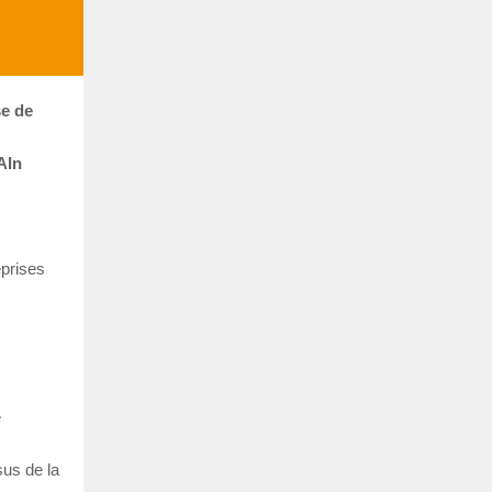
se de
AIn
eprises
e
sus de la