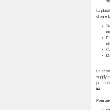
su
La plate
chaîne l
Tr
au
Pr
si
Co
Ma
La dem
supply c
processu
ici
.
Pourquo
Op