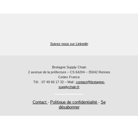
Suivez-nous sur Linkedin
Bretagne Supply Chain
2 avenue de la préfecture – CS 64204 – 35042 Rennes
Cedex France
Tél. : 07 49 66 17 32 – Mail :
contact@bretagne-
supplychain.fr
Contact
-
Politique de confidentialité
-
Se
désabonner