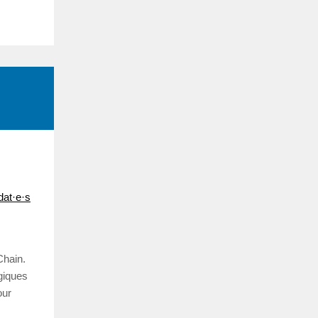
dat·e·
s
Chain.
égiques
our