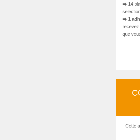
➡️
14 pla
sélectio
➡️
1 adh
recevez 
que vous
C
Cette a