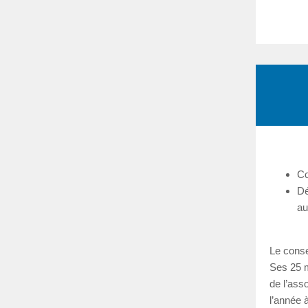
Co
Dé
au
Le conse
Ses 25 m
de l’asso
l’année à