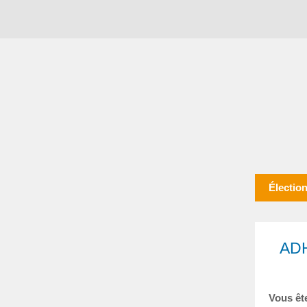
Électio
AD
Vous ête