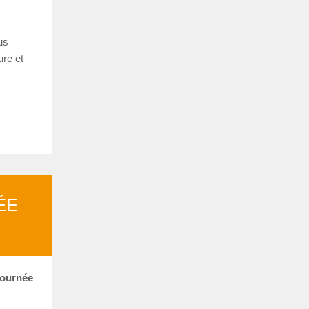
us
ure et
ÉE
journée