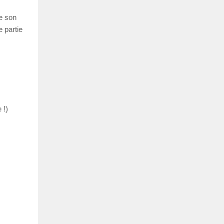
e son
 partie
 !)