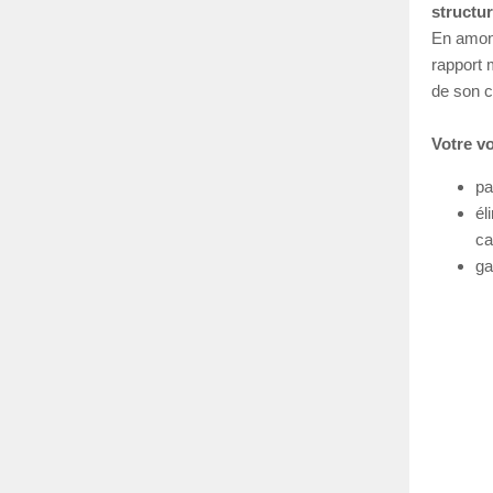
structur
En amont
rapport 
de son c
Votre vo
pa
él
ca
ga